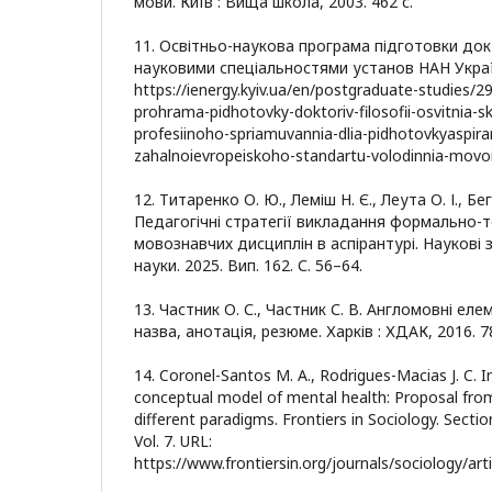
мови. Київ : Вища школа, 2003. 462 с.
11. Освітньо-наукова програма підготовки док
науковими спеціальностями установ НАН Україн
https://ienergy.kyiv.ua/en/postgraduate-studies/
prohrama-pidhotovky-doktoriv-filosofii-osvitnia
profesiinoho-spriamuvannia-dlia-pidhotovkyaspiran
zahalnoievropeiskoho-standartu-volodinnia-movoiu
12. Титаренко О. Ю., Леміш Н. Є., Леута О. І., Бе
Педагогічні стратегії викладання формально-
мовознавчих дисциплін в аспірантурі. Наукові з
науки. 2025. Вип. 162. С. 56–64.
13. Частник О. С., Частник С. В. Англомовні еле
назва, анотація, резюме. Харків : ХДАК, 2016. 78
14. Coronel-Santos M. A., Rodrigues-Macias J. C. In
conceptual model of mental health: Proposal fro
different paradigms. Frontiers in Sociology. Secti
Vol. 7. URL:
https://www.frontiersin.org/journals/sociology/art