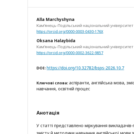
Alla Marchyshyna
Кам’янець-Подільський національний університет і
https://orcid.org/0000-0003-0430-176X
Oksana Halaybida
Кам’янець-Подільський національний університет і
https://orcid.org/0000-0002-3622-9857
https://doi.org/10.32782/bsps-2026.10.7
DOI:
аспіранти, англійська мова, зм
Ключові слова:
навчання, освітній процес
Анотація
У статті представлено міркування викладачів-
змісту й методики навчання англійської мови 