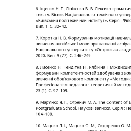
6. Іщенко Н. Г., Ліпінська В. В. Лексико-грамат
тексту. Вісник Національного технічного уніве
«Київський політехнічний інститут». Серія : Філо
Вип. 1. С. 32–42.
7. Коротка Н. В. Формування мотивації навчаль
вивчення англійської мови при навчанні аспіран
Національного університету «Острозька академ
2020. Вип. 9 (77). С. 246–249.
8. Лисенко Н., Тендітна Н., Рябініна І. Міждисци
формуванні компетентностей здобувачів закла
вивченні обовʼязкового компоненту «Методика
Професіоналізм педагога : теоретичні й методи
23 (1). С. 97–109.
9. Мар’янко Я. Г., Огренич М. А. The Content of E
Postgraduate School. Наукові записки. Серія : Пе
104–108.
10. Мацько Л. І., Мацько О. М., Сидоренко О. М