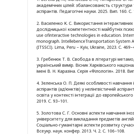
академічних цілей: збалансованість структури 
аспірантів. Педагогічні науки. 2025. Вип. 160. С.
2. Василенко К. С. Використання інтерактивних
дослідницької компетентності майбутніх психоло
use ofinteractive technologies in education. Intern
monograph. IntellebenceTransportation System An
(ITSSCI). Lima, Peru – Kyiv, Ukraine, 2023. С. 469–
3. Гребенюк Т. В. Свобода в літературі метамо
український вимір. Вісник Харківського націон
імені В. Н. Каразіна. Серія «Філологія». 2018. Вип
4. Зеленська О. П. Деякі особливості навчання
аспірантів (ад’юнктів) у нелінгвістичній аспіран
освіта у контексті інтеграції до європейського
2019. С. 93–101.
5. Золотова С. Г. Основні аспекти навчання ін
університету для викладання предметів англі
Соціально-гуманітарні аспекти розвитку сучасн
Всеукр. наук. конфер. 2013. Ч. 2. С. 106–108.