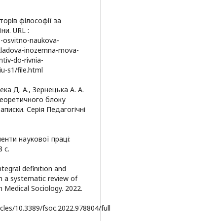
торів філософії за
и. URL :
29-osvitno-naukova-
-skladova-inozemna-mova-
tiv-do-rivnia-
-s1/file.html
гека Д. А., Зернецька А. А.
теоретичного блоку
аписки. Серія Педагогічні
менти наукової праці:
 с.
tegral definition and
m a systematic review of
on Medical Sociology. 2022.
icles/10.3389/fsoc.2022.978804/full