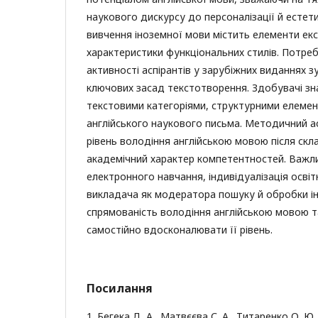
наукового дискурсу до персоналізації й естети
вивчення іноземної мови містить елементи екс
характеристики функціональних стилів. Потреб
активності аспірантів у зарубіжних виданнях 
ключових засад текстотворення. Здобувачі зн
текстовими категоріями, структурними елеме
англійського наукового письма. Методичний а
рівень володіння англійською мовою після скл
академічний характер компетентностей. Важл
електронного навчання, індивідуалізація осві
викладача як модератора пошуку й обробки ін
спрямованість володіння англійською мовою 
самостійно вдосконалювати її рівень.
Посилання
1. Бегека Д. А., Матвєєва С. А., Титаренко О. 