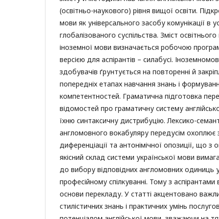
(освітньо-наукового) рівня вищої освіти. Підкр
мови як універсального засобу комунікації в у
глобалізованого суспільства. Зміст освітньог
іноземної мови визначається робочою програ
версією для аспірантів – силабусі. Іноземномо
здобувачів ґрунтується на повторенні й закрі
попередніх етапах навчання знань і формуванн
компетентностей. Граматична підготовка пер
відомостей про граматичну систему англійсько
їхню синтаксичну дистрибуцію. Лексико-семан
англомовного вокабуляру передусім охоплює з
диференціації та антонімічної опозиції, що з о
якісний склад системи української мови вимаг
до вибору відповідних англомовних одиниць 
професійному спілкуванні. Тому з аспірантами
основи перекладу. У статті акцентовано важл
стилістичних знань і практичних умінь послуг
потенціалом англійської мови, зважаючи на тя