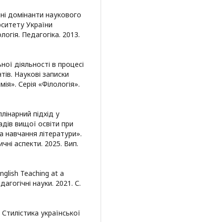
ичні домінанти наукового
рситету України
логія. Педагогіка. 2013.
ної діяльності в процесі
тів. Наукові записки
ія». Серія «Філологія».
плінарний підхід у
дів вищої освіти при
 навчання літератури».
чні аспекти. 2025. Вип.
nglish Teaching at a
дагогічні науки. 2021. С.
. Стилістика української