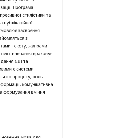
зації. Програма
пресивної стилістики та
а публікаційної
зумовлює засвоєння
айомляться з
нтами тексту, жанрами
спект навчання враховує
адання ЄВІ та
ивими є системи
тнього процесу, роль
формації, комунікативна
та формування вміння
Ю. Іноземна мова для