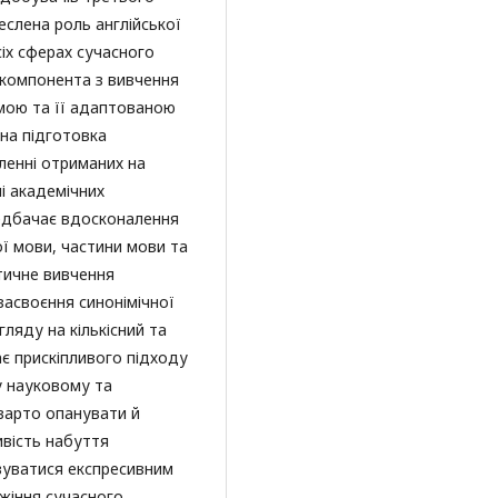
еслена роль англійської
сіх сферах сучасного
о компонента з вивчення
мою та її адаптованою
вна підготовка
пленні отриманих на
і академічних
едбачає вдосконалення
ї мови, частини мови та
тичне вивчення
асвоєння синонімічної
гляду на кількісний та
ає прискіпливого підходу
у науковому та
 варто опанувати й
ивість набуття
овуватися експресивним
жіння сучасного