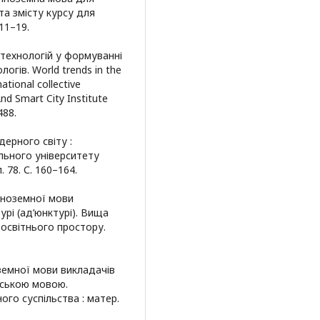
та змісту курсу для
 11–19.
 технологій у формуванні
гів. World trends in the
ational collective
d Smart City Institute
488.
дерного світу :
ального університету
. 78. С. 160–164.
 іноземної мови
турі (ад’юнктурі). Вища
 освітнього простору.
оземної мови викладачів
йською мовою.
ого суспільства : матер.