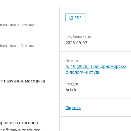
PDF
мені Івана Огієнка
Опубліковано
2026-05-07
мені Івана Огієнка
Номер
№ 10 (2026): Причорноморські
філологічні студії
іст навчання, методика
Розділ
Articles
Ліцензія
практиків стосовно
здобувачів третього