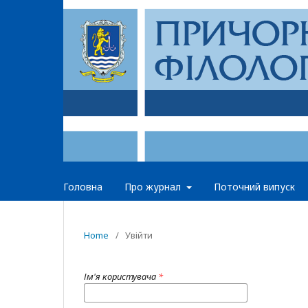
Головна
Про журнал
Поточний випуск
Home
/
Увійти
Ім'я користувача
*