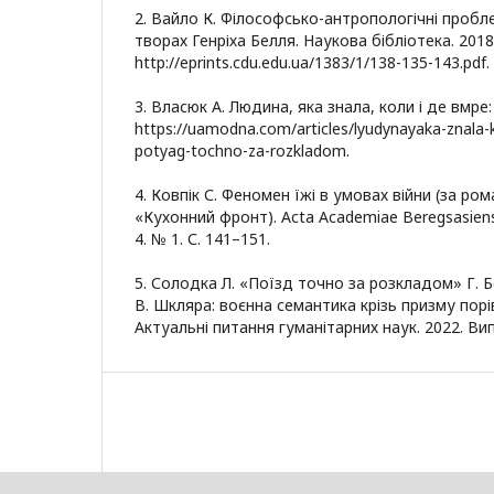
2. Вайло К. Філософсько-антропологічні пробл
творах Генріха Белля. Наукова бібліотека. 2018
http://eprints.cdu.edu.ua/1383/1/138-135-143.pdf.
3. Власюк А. Людина, яка знала, коли і де вмре: 
https://uamodna.com/articles/lyudynayaka-znala-ko
potyag-tochno-za-rozkladom.
4. Ковпік С. Феномен їжі в умовах війни (за ро
«Кухонний фронт). Acta Academiae Beregsasiensis
4. № 1. С. 141–151.
5. Солодка Л. «Поїзд точно за розкладом» Г. 
В. Шкляра: воєнна семантика крізь призму порі
Актуальні питання гуманітарних наук. 2022. Вип.