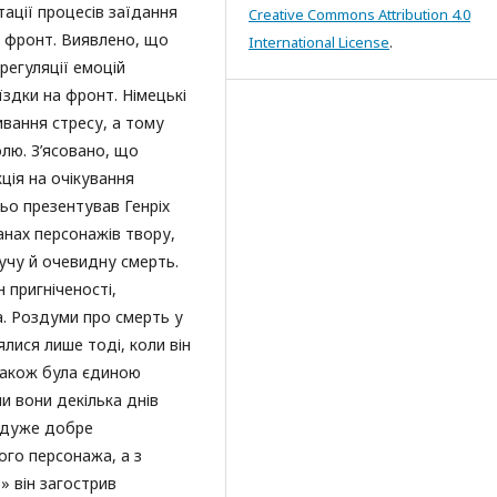
тації процесів заїдання
Creative Commons Attribution 4.0
а фронт. Виявлено, що
International License
.
регуляції емоцій
оїздки на фронт. Німецькі
вання стресу, а тому
лю. З’ясовано, що
ція на очікування
ьо презентував Генріх
анах персонажів твору,
учу й очевидну смерть.
 пригніченості,
. Роздуми про смерть у
лися лише тоді, коли він
 також була єдиною
и вони декілька днів
к дуже добре
ого персонажа, а з
 він загострив