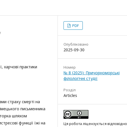
PDF
т
Опубліковано
2025-09-30
ії, харчові практики
Номер
№ 8 (2025): Причорноморські
філологічні студії
Розділ
Articles
ами страху смерті на
 німецького письменника
вторка шляхом
стресові функції їжі на
Ця робота ліцензується відповідно