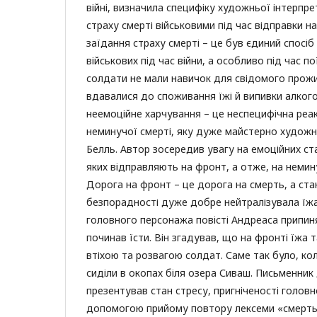
війні, визначила специфіку художньої інтерпре
страху смерті військовими під час відправки н
заїдання страху смерті – це був єдиний спосіб 
військових під час війни, а особливо під час п
солдати не мали навичок для свідомого прожи
вдавалися до споживання їжі й випивки алкого
неемоційне харчування – це неспецифічна реак
неминучої смерті, яку дуже майстерно художн
Белль. Автор зосередив увагу на емоційних ст
яких відправляють на фронт, а отже, на немин
Дорога на фронт – це дорога на смерть, а стан
безпорадності дуже добре нейтралізувала їжа
головного персонажа повісті Андреаса припиня
починав їсти. Він згадував, що на фронті їжа
втіхою та розвагою солдат. Саме так було, кол
сиділи в окопах біля озера Сиваш. Письменни
презентував стан стресу, пригніченості головн
допомогою прийому повтору лексеми «смерть»