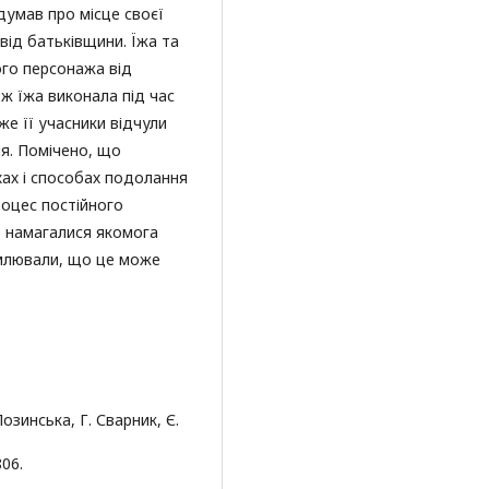
думав про місце своєї
 від батьківщини. Їжа та
ого персонажа від
ож їжа виконала під час
же її учасники відчули
ня. Помічено, що
хах і способах подолання
роцес постійного
т, намагалися якомога
омлювали, що це може
Лозинська, Г. Сварник, Є.
806.