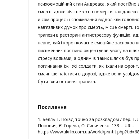
психоемоційний стан Андреаса, який постійно 
смерті, адже ніяк не хотів померти так далеко
й сам процес її споживання відволікли головн
нав’язливих думок про смерть, місце смерті. Т
трапези в ресторані антистресову функцію, ад
певне, хай і короткочасне емоційне заспокоєн
письменник постійно акцентував увагу на шля
стресу вояками, а одним із таких шляхів був п
поглинання їжі. Усі солдати, які їхали на фрон
смачніше наїстися в дорозі, адже вони усвід
бути їхня остання трапеза.
Посилання
1. Белль Г. Поїзд точно за розкладом / пер. Г. 
Попович, Є. Горева, О. Синиченко. 133 с. URL:
https://www.ukrlib.com.ua/world/printit.php?tid=6