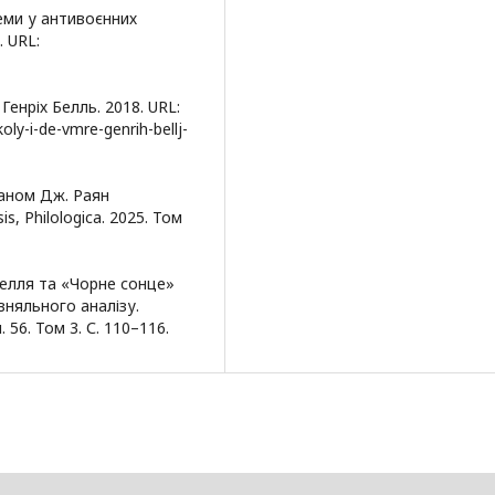
еми у антивоєнних
. URL:
Генріх Белль. 2018. URL:
ly-i-de-vmre-genrih-bellj-
маном Дж. Раян
, Philologica. 2025. Том
Белля та «Чорне сонце»
вняльного аналізу.
 56. Том 3. С. 110–116.