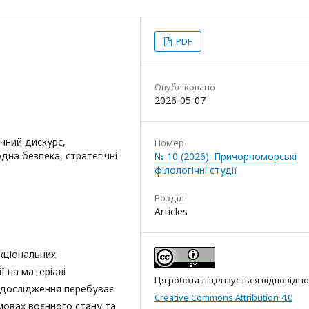
PDF
Опубліковано
2026-05-07
чний дискурс,
Номер
одна безпека, стратегічні
№ 10 (2026): Причорноморські
філологічні студії
Розділ
Articles
кціональних
ї на матеріалі
Ця робота ліцензується відповідно
 дослідження перебуває
Creative Commons Attribution 4.0
мовах воєнного стану та