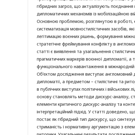
гібридних загроз, що актуалізують поєднання
дипломатичних механізмів із мобілізаційною в
Основною проблемою, розглянутою в роботі, 
систематизація мовностилістичних засобів, як
легітимацію воєнних рішень, формування міжн
стратегічне фреймування конфлікту в англом
статті є виявлення та узагальнення стилістични
прагматичних маркерів воєнної дипломатії, а 
функціонального навантаження в міжнародній б
Об’єктом дослідження виступає англомовний 
дипломатії, а предметом – стилістичні та рито
в публічних виступах політичних і військових л
основу становлять методи дискурс-аналізу, ст
елементи критичного дискурс-аналізу та конт
інтерпретаційний підхід. У статті доведено, 
постає як гібридний тип дискурсу, що синтез
стриманість і нормативну аргументацію з елем
риторики. Узагальнені результати дослідження