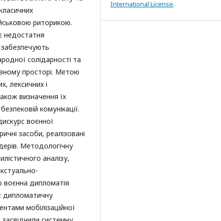
International License
.
 класичних
ійськовою риторикою.
є недостатня
і забезпечують
ародної солідарності та
овному просторі. Метою
х, лексичних і
також визначення їх
езпековій комунікації.
дискурс воєнної
ричні засоби, реалізовані
ідерів. Методологічну
илістичного аналізу,
екстуально-
що воєнна дипломатія
ує дипломатичну
ентами мобілізаційної
 засвідчили системну