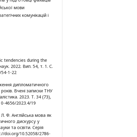
ійської мови
атегічних комунікацій і
ic tendencies during the
ук. 2022. Вип. 54, т. 1. С.
/54-1-22
ідження дипломатичного
 років. Вчені записки ТНУ
лістика. 2023. Т. 34 (73),
710-4656/2023.4/19
Л. Ф. Англійська мова як
тичного дискурсу у
ауки та освіти. Серія
://doi.org/10.52058/2786-