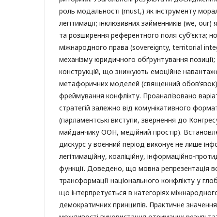
роль модальності (must,) як інструменту мор
легітимації; інклюзивних займенників (we, our) 
та розширення референтного поля суб’єкта; н
міжнародного права (sovereignty, territorial integ
механізму юридичного обґрунтування позиції;
конструкцій, що знижують емоційне навантаже
метафоричних моделей (священний обов’язок),
фреймування конфлікту. Проаналізовано варіат
стратегій залежно від комунікативного форма
(парламентські виступи, звернення до Конгре
майданчику ООН, медійний простір). Встанов
дискурс у воєнний період виконує не лише інфо
легітимаційну, коаліційну, інформаційно-проти
функції. Доведено, що мовна репрезентація в
трансформації національного конфлікту у глоб
що інтерпретується в категоріях міжнародного
демократичних принципів. Практичне значення
можливості використання отриманих результаті