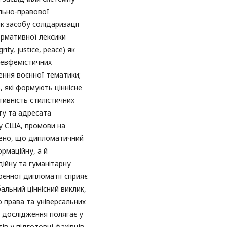
ально-правової
як засобу солідаризації
ормативної лексики
rity, justice, peace) як
 евфемістичних
ння воєнної тематики;
 які формують ціннісне
ивність стилістичних
ту та адресата
су США, промови на
лено, що дипломатичний
рмаційну, а й
дійну та гуманітарну
оєнної дипломатії сприяє
альний ціннісний виклик,
 права та універсальних
 дослідження полягає у
в у підготовці фахівців