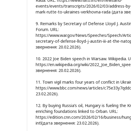
Rada. URL: https://www.nato.int/en/newsand-
events/events/transcripts/2026/02/03/address-by
mark-rutte-to-ukraines-verkhovna-rada (дата зве
9. Remarks by Secretary of Defense Lloyd J. Austi
Forum. URL:
https://www.war.gov/News/Speeches/Speech/Arti
secretary-of-defense-lloyd-j-austin-iii-at-the-nat
звернення: 20.02.2026).
10. 2022 Joe Biden speech in Warsaw. Wikipedia. U
https://en.wikipedia.org/wiki/2022_Joe_Biden_sp
звернення: 20.02.2026).
11. Town vigil marks four years of conflict in Ukrai
https://www.bbc.com/news/articles/c75e33y7qdd
23.02.2026).
12. By buying Russia’s oil, Hungary is fueling the 
enriching foundations linked to Orban. URL:
https://edition.cnn.com/2026/02/16/business/hunga
intl(дата звернення: 23.02.2026).