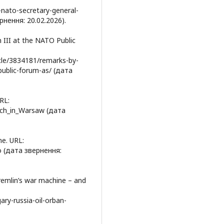
-nato-secretary-general-
рнення: 20.02.2026).
n III at the NATO Public
cle/3834181/remarks-by-
opublic-forum-as/ (дата
RL:
eech_in_Warsaw (дата
ne. URL:
o (дата звернення:
Kremlin’s war machine – and
ry-russia-oil-orban-