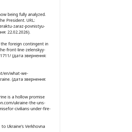
ow being fully analyzed.
he President. URL:
eraktu-zaraz-povnistyu-
ня: 22.02.2026).
 the foreign contingent in
the-front-line-zelenskyy-
01711/ (дата звернення:
int/en/what-we-
raine. (дата звернення:
trine is a hollow promise
tion.com/ukraine-the-uns-
isefor-civilians-under-fire-
 to Ukraine’s Verkhovna