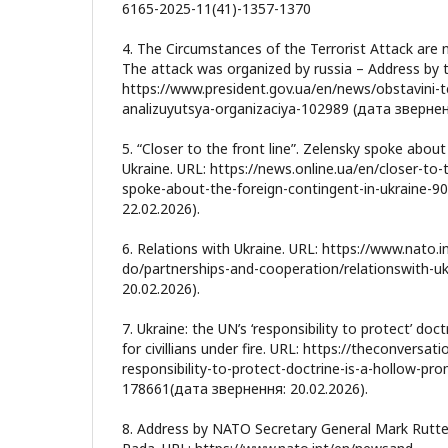
6165-2025-11(41)-1357-1370
4. The Circumstances of the Terrorist Attack are n
The attack was organized by russia – Address by t
https://www.president.gov.ua/en/news/obstavini-t
analizuyutsya-organizaciya-102989 (дата звернен
5. “Closer to the front line”. Zelensky spoke about
Ukraine. URL: https://news.online.ua/en/closer-to-
spoke-about-the-foreign-contingent-in-ukraine-9
22.02.2026).
6. Relations with Ukraine. URL: https://www.nato.
do/partnerships-and-cooperation/relationswith-uk
20.02.2026).
7. Ukraine: the UN’s ‘responsibility to protect’ doc
for civillians under fire. URL: https://theconversa
responsibility-to-protect-doctrine-is-a-hollow-prom
178661(дата звернення: 20.02.2026).
8. Address by NATO Secretary General Mark Rutte