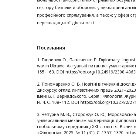
сектору безпеки й оборони, у викладанні англ
професійного спрямування, а також у сфері стр
перекладацької діяльності.
Посилання
1. Гаврилюк О., Павліченко Л. Diplomacy: linguist
war in Ukraine. Актуальні питання гуманітарних на
155–163. DOI https://doi.org/10.24919/2308-4863
2. Пономаренко О. В. Новітні вітчизняні досл
дискурсу: огляд лінгвістичних праць 2021–2023
імені В. І. Вернадського. Серія : Філологія. Журна
№ 4. С. 108–112. DOI https://doi.org/10.32782/2
3. Чепурна М. В., Сторожук О. Ю., Морозовська 
універсальний механізм модернізації диплома
глобальному середовищі XXI століття. Вісник н
«Філологія». 2025. № 11 (41). С. 1357–1370. https