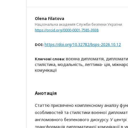
Olena Filatova
Національна академія Служби безпеки України
https://orcid.org/0000-0001-7585-3938
https://doi.org/10.32782/bsps-2026.10.12
DOI:
воєнна дипломатія, дипломати
Ключові слова:
стилістика, модальність, легітима- ція, міжнар
комунікації
Анотація
Статтю присвячено комплексному аналізу фун
особливостей та стилістики воєнної дипломаті
англомовного безпекового дискурсу. У центрі
трансформація дипломатичної комунікації в у