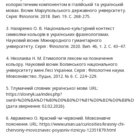
колористичним компонентом в італійській та українській
мовах. Вісник Маріупольського державного університету.
Серія: Філологія. 2018. Вип. 19. С. 268-275.
3. Назаренко О. В. Національно-культурний контекст
символіки кольорів в українських фразеологізмах.
Науковий вісник Міжнародного гуманітарного
університету. Серія : Філологія. 2020. Вип. 46, т. 2. C. 43–47.
4. Ніколаєва Н. М. Етимологія лексем на позначення
кольору. Науковий вісник Волинського національного
університету імені Лесі Українки. Серія : Філологічні науки.
Мовознавство. Луцьк, 2012. № 6. С. 224–229.
5. Тлумачний словник української мови. URL:
https://slovnyk.ua/index.php?
swrd=%D0%BA%D1%80%D0%B0%D1%81%D0%BD%D0%B8%D
(дата звернення: 02.02.2026).
6. Авраменко О. Красний чи червоний. Мовознавче
пояснення. URL: https://www.unian.ua/curiosities/krasniy-chi-
chervoniy-movoznavec-poyasniv-riznicyu-12351879.html