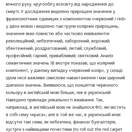
вічного руху, кругообігу всесвіту від народження до
смерті. У дослідженні виділено прирощені значення у
фразеологічних одиницях з компонентом «червоний / red»
у двох мовах і виділено такі групи колірних прирощень,
значення яких повністю або частково еквівалентні:
революційний, небезпечний, заборонний, ворожий;
збентежений, роздратований, лютий; службовий,
професійний; гарний, привабливий; святковий. Аналіз
семантичних значень ІВ вкотре показав, що колірний
компонент, у даному випадку «червоний колір», у складі
ідіом несе важливе смислове навантаження і має широкий
діапазон значень. Виявилося, що концептів червоного
кольору в англійській мові більше, ніж в українській.
Наведено приклади унікальності вживання. Так,
наприклад, в англійській мові не знайшлося ФО, які містять
в собі сему «краса», але в той же час, в українській мові
відсутні такі семи, як небезпека, фінанси/ бухгалтерія,
зустрічі з найвищими почестями (to roll out the red carpet