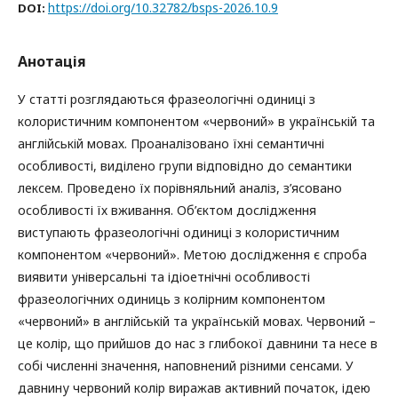
https://doi.org/10.32782/bsps-2026.10.9
DOI:
Анотація
У статті розглядаються фразеологічні одиниці з
колористичним компонентом «червоний» в українській та
англійській мовах. Проаналізовано їхні семантичні
особливості, виділено групи відповідно до семантики
лексем. Проведено їх порівняльний аналіз, з’ясовано
особливості їх вживання. Об’єктом дослідження
виступають фразеологічні одиниці з колористичним
компонентом «червоний». Метою дослідження є спроба
виявити універсальні та ідіоетнічні особливості
фразеологічних одиниць з колірним компонентом
«червоний» в англійській та українській мовах. Червоний –
це колір, що прийшов до нас з глибокої давнини та несе в
собі численні значення, наповнений різними сенсами. У
давнину червоний колір виражав активний початок, ідею