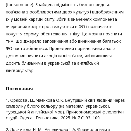
(for someone). Знайдена відмінність безпосередньо
пов’язана з особливостями двох культур і відображенням
їх у мовній картині світу. Збіги в значеннях компонента
«червоний колір» простежуються в ФО і позначають
почуття сорому, збентеження, гніву. Це можна пояснити
тим, що джерело запозичення або виникнення багатьох
ФО часто збігається. Проведений порівняльний аналіз
дозволив виявити асоціативні зв’язки, які виявилися
досить близькими в українській та англійській
лінгвокультурі.
Посилання
1. Орєхова Л.І., Чаєнкова О.К. Внутрішній світ людини через
символіку білого кольору (на матеріалі української,
турецької й англійської мов). Причорноморські філологічні
студії. Одеса : Гельветика, 2025. № 7 С. 93–100.
2. Лоскутова Н. М., Ангелинова І. А. Фразеологізми з