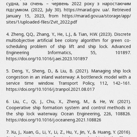
судна, за січень – червень 2022 року з наростаючим
підсумком. (2022, July 30). https://marad.gov. ua/. Retrieved
January 15, 2023, from https://marad.gov.ua/storage/app/
sites/1/uploaded-files/Zvit_2022.pdf
4. Zheng, Q.Q., Zhang, Y., He, L.J., & Tian, H.W. (2023). Discrete
multiobjective artificial bee colony algorithm for green co-
scheduling problem of ship lift and ship lock. Advanced
Engineering Informatics, 55, 101897.
https://doi.org/10.1016/j.aei.2023.101897
5. Deng, Y., Sheng, D., & Liu, B. (2021). Managing ship lock
congestion in an inland waterway: A bottleneck model with a
service time window. Transport Policy, 112, 142–161.
https://doi.org/10.1016/j.tranpol.2021.08.017
6. Liu, C., Qi, J., Chu, X., Zheng, M., & He, W. (2021).
Cooperative ship formation system and control methods in
the ship lock waterway. Ocean Engineering, 226, 108826.
https://doi.org/10.1016/j.oceaneng.2021.108826
7. Xu, J., Xuan, G., Li, Y., Li, Z., Hu, Y., Jin, Y., & Huang, Y. (2016).