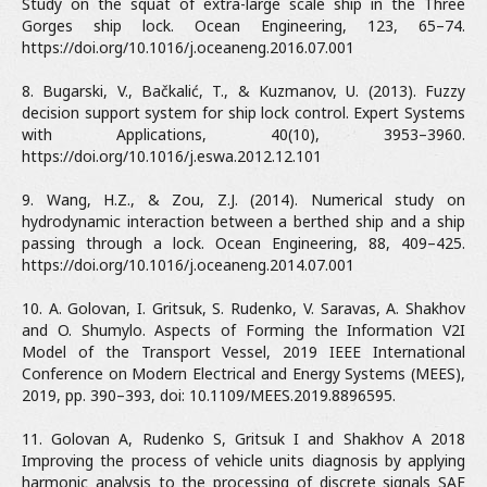
Study on the squat of extra-large scale ship in the Three
Gorges ship lock. Ocean Engineering, 123, 65–74.
https://doi.org/10.1016/j.oceaneng.2016.07.001
8. Bugarski, V., Bačkalić, T., & Kuzmanov, U. (2013). Fuzzy
decision support system for ship lock control. Expert Systems
with Applications, 40(10), 3953–3960.
https://doi.org/10.1016/j.eswa.2012.12.101
9. Wang, H.Z., & Zou, Z.J. (2014). Numerical study on
hydrodynamic interaction between a berthed ship and a ship
passing through a lock. Ocean Engineering, 88, 409–425.
https://doi.org/10.1016/j.oceaneng.2014.07.001
10. A. Golovan, I. Gritsuk, S. Rudenko, V. Saravas, A. Shakhov
and O. Shumylo. Aspects of Forming the Information V2I
Model of the Transport Vessel, 2019 IEEE International
Conference on Modern Electrical and Energy Systems (MEES),
2019, pp. 390–393, doi: 10.1109/MEES.2019.8896595.
11. Golovan A, Rudenko S, Gritsuk I and Shakhov A 2018
Improving the process of vehicle units diagnosis by applying
harmonic analysis to the processing of discrete signals SAE