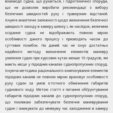
взаємодії судна, що рухається, і гідротехнічної споруди,
що не дозволяє виробити рекомендації з вибору
безпечних швидкостей руху і траверзних відстаней.
Існуючі аналітичні залежності щодо визначення безпечної
швидкості заходу в камеру шлюзу і, як наслідок, величини
осідання судна не відображають повною мірою
особливості даного процесу і призводять часом до
суттєвих похибок. На даний час не існує достатньо
надійного методу визначення елементів маневру
ухилення суден при курсових кутах менше 10 градусів, які
мають місце у підхідних каналах суднопропускних споруд.
Існуюча методика раціонального компонування елементів
підхідних каналів не повною мірою враховує особливості
руху суден за умов істотного обмеження габаритів
суднового ходу. Метою статті є питання обґрунтування
габаритів підхідних каналів до суднопропускних споруд,
що покликані забезпечувати безпечне маневрування
суден і знижувати до мінімуму час заходження в камеру