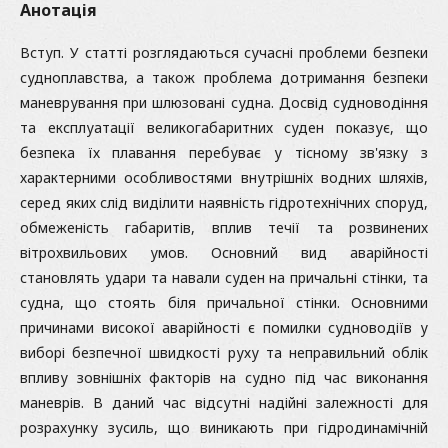
Анотація
Вступ. У статті розглядаються сучасні проблеми безпеки
судноплавства, а також проблема дотримання безпеки
маневрування при шлюзовані судна. Досвід судноводіння
та експлуатації великогабаритних суден показує, що
безпека їх плавання перебуває у тісному зв'язку з
характерними особливостями внутрішніх водних шляхів,
серед яких слід виділити наявність гідротехнічних споруд,
обмеженість габаритів, вплив течії та розвинених
вітрохвильових умов. Основний вид аварійності
становлять удари та навали суден на причальні стінки, та
судна, що стоять біля причальної стінки. Основними
причинами високої аварійності є помилки судноводіїв у
виборі безпечної швидкості руху та неправильний облік
впливу зовнішніх факторів на судно під час виконання
маневрів. В даний час відсутні надійні залежності для
розрахунку зусиль, що виникають при гідродинамічній