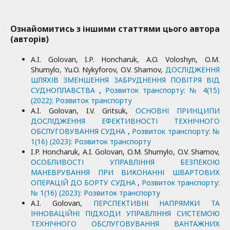
Ознайомитись з іншими статтями цього автора
(авторів)
A.I. Golovan, I.P. Honcharuk, A.O. Voloshyn, O.M.
Shumylo, Yu.O. Nykyforov, O.V. Shamov,
ДОСЛІДЖЕННЯ
ШЛЯХІВ ЗМЕНШЕННЯ ЗАБРУДНЕННЯ ПОВІТРЯ ВІД
СУДНОПЛАВСТВА
,
Розвиток транспорту: № 4(15)
(2022): Розвиток транспорту
A.I. Golovan, I.V. Gritsuk,
ОСНОВНІ ПРИНЦИПИ
ДОСЛІДЖЕННЯ ЕФЕКТИВНОСТІ ТЕХНІЧНОГО
ОБСЛУГОВУВАННЯ СУДНА
,
Розвиток транспорту: №
1(16) (2023): Розвиток транспорту
I.P. Honcharuk, A.I. Golovan, O.M. Shumylo, O.V. Shamov,
ОСОБЛИВОСТІ УПРАВЛІННЯ БЕЗПЕКОЮ
МАНЕВРУВАННЯ ПРИ ВИКОНАННІ ШВАРТОВИХ
ОПЕРАЦІЙ ДО БОРТУ СУДНА
,
Розвиток транспорту:
№ 1(16) (2023): Розвиток транспорту
A.I. Golovan,
ПЕРСПЕКТИВНІ НАПРЯМКИ ТА
ІННОВАЦІЙНІ ПІДХОДИ УПРАВЛІННЯ СИСТЕМОЮ
ТЕХНІЧНОГО ОБСЛУГОВУВАННЯ ВАНТАЖНИХ