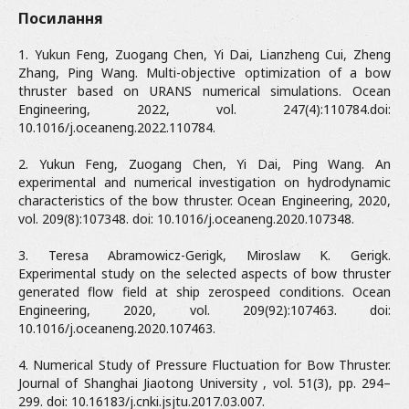
Посилання
1. Yukun Feng, Zuogang Chen, Yi Dai, Lianzheng Cui, Zheng
Zhang, Ping Wang. Multi-objective optimization of a bow
thruster based on URANS numerical simulations. Ocean
Engineering, 2022, vol. 247(4):110784.doi:
10.1016/j.oceaneng.2022.110784.
2. Yukun Feng, Zuogang Chen, Yi Dai, Ping Wang. An
experimental and numerical investigation on hydrodynamic
characteristics of the bow thruster. Ocean Engineering, 2020,
vol. 209(8):107348. doi: 10.1016/j.oceaneng.2020.107348.
3. Teresa Abramowicz-Gerigk, Miroslaw K. Gerigk.
Experimental study on the selected aspects of bow thruster
generated flow field at ship zerospeed conditions. Ocean
Engineering, 2020, vol. 209(92):107463. doi:
10.1016/j.oceaneng.2020.107463.
4. Numerical Study of Pressure Fluctuation for Bow Thruster.
Journal of Shanghai Jiaotong University , vol. 51(3), pp. 294–
299. doi: 10.16183/j.cnki.jsjtu.2017.03.007.