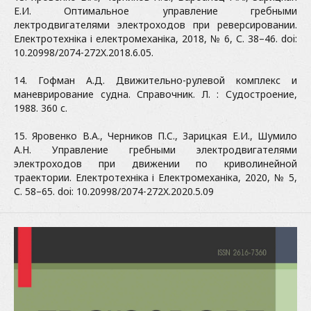
Е.И. Оптимальное управление гребными
лектродвигателями электроходов при реверсировании.
Електротехніка і електромеханіка, 2018, № 6, С. 38–46. doi:
10.20998/2074-272X.2018.6.05.
14. Гофман А.Д. Движительно-рулевой комплекс и
маневрирование судна. Справочник. Л. : Судостроение,
1988. 360 с.
15. Яровенко В.А., Черников П.C., Зарицкая Е.И., Шумило
А.Н. Управление гребными электродвигателями
электроходов при движении по криволинейной
траектории. Електротехніка і Електромеханіка, 2020, № 5,
С. 58–65. doi: 10.20998/2074-272X.2020.5.09