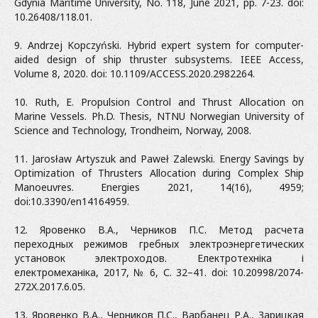
Gdynia Maritime University, No. 118, June 2021, pp. 7-23. doi:
10.26408/118.01.
9. Andrzej Kopczyński. Hybrid expert system for computer-
aided design of ship thruster subsystems. IEEE Access,
Volume 8, 2020. doi: 10.1109/ACCESS.2020.2982264.
10. Ruth, E. Propulsion Control and Thrust Allocation on
Marine Vessels. Ph.D. Thesis, NTNU Norwegian University of
Science and Technology, Trondheim, Norway, 2008.
11. Jarosław Artyszuk and Paweł Zalewski. Energy Savings by
Optimization of Thrusters Allocation during Complex Ship
Manoeuvres. Energies 2021, 14(16), 4959;
doi:10.3390/en14164959.
12. Яровенко В.А., Черников П.C. Метод расчета
переходных режимов гребных электроэнергетических
установок электроходов. Електротехніка і
електромеханіка, 2017, № 6, С. 32–41. doi: 10.20998/2074-
272X.2017.6.05.
13. Яровенко В.А., Черников П.C., Варбанец Р.А., Зарицкая