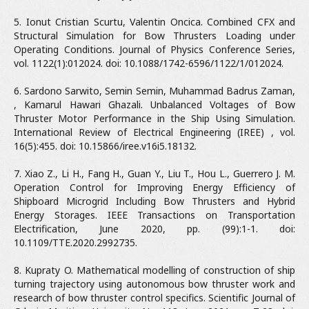
5. Ionut Cristian Scurtu, Valentin Oncica. Combined CFX and
Structural Simulation for Bow Thrusters Loading under
Operating Conditions. Journal of Physics Conference Series,
vol. 1122(1):012024. doi: 10.1088/1742-6596/1122/1/012024.
6. Sardono Sarwito, Semin Semin, Muhammad Badrus Zaman,
, Kamarul Hawari Ghazali. Unbalanced Voltages of Bow
Thruster Motor Performance in the Ship Using Simulation.
International Review of Electrical Engineering (IREE) , vol.
16(5):455. doi: 10.15866/iree.v16i5.18132.
7. Xiao Z., Li H., Fang H., Guan Y., Liu T., Hou L., Guerrero J. M.
Operation Control for Improving Energy Efficiency of
Shipboard Microgrid Including Bow Thrusters and Hybrid
Energy Storages. IEEE Transactions on Transportation
Electrification, June 2020, pp. (99):1-1. doi:
10.1109/TTE.2020.2992735.
8. Kupraty O. Mathematical modelling of construction of ship
turning trajectory using autonomous bow thruster work and
research of bow thruster control specifics. Scientific Journal of