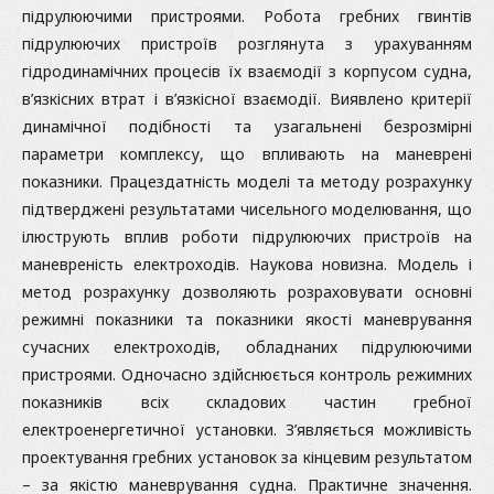
підрулюючими пристроями. Робота гребних гвинтів
підрулюючих пристроїв розглянута з урахуванням
гідродинамічних процесів їх взаємодії з корпусом судна,
в’язкісних втрат і в’язкісної взаємодії. Виявлено критерії
динамічної подібності та узагальнені безрозмірні
параметри комплексу, що впливають на маневрені
показники. Працездатність моделі та методу розрахунку
підтверджені результатами чисельного моделювання, що
ілюструють вплив роботи підрулюючих пристроїв на
маневреність електроходів. Наукова новизна. Модель і
метод розрахунку дозволяють розраховувати основні
режимні показники та показники якості маневрування
сучасних електроходів, обладнаних підрулюючими
пристроями. Одночасно здійснюється контроль режимних
показників всіх складових частин гребної
електроенергетичної установки. З’являється можливість
проектування гребних установок за кінцевим результатом
– за якістю маневрування судна. Практичне значення.