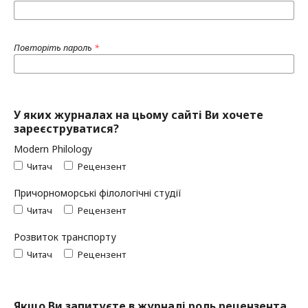
Повторіть пароль
*
У яких журналах на цьому сайті Ви хочете
зареєструватися?
Modern Philology
Читач
Рецензент
Причорноморські філологічні студії
Читач
Рецензент
Розвиток транспорту
Читач
Рецензент
Якщо Ви запитуєте в журналі роль рецензента,